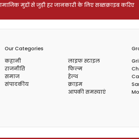
ाजिक मुद्दों से जुड़ी हर जानकारी के लिए सब्सक्राइब करिए
Our Categories
Gr
कहानी
लाइफ स्टाइल
Gr
राजनीति
फिल्म
Ch
समाज
हेल्थ
Ca
संपादकीय
क्राइम
Sar
आपकी समस्याएं
Mo