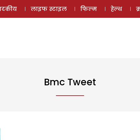
ई-मैगज़ीन
ऑडियो 
पादकीय
लाइफ स्टाइल
फिल्म
हेल्थ
क
Bmc Tweet