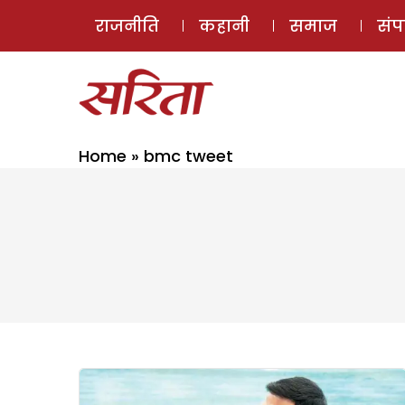
राजनीति
कहानी
समाज
सं
Home
»
bmc tweet