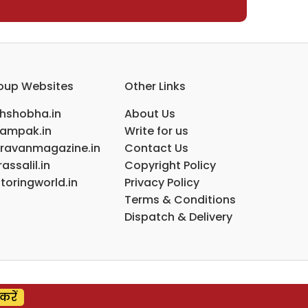
oup Websites
Other Links
ihshobha.in
About Us
ampak.in
Write for us
ravanmagazine.in
Contact Us
assalil.in
Copyright Policy
toringworld.in
Privacy Policy
Terms & Conditions
Dispatch & Delivery
करें