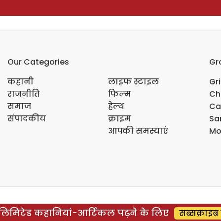
Our Categories
Gr
कहानी
लाइफ स्टाइल
Gr
राजनीति
फिल्म
Ch
समाज
हेल्थ
Ca
संपादकीय
क्राइम
Sar
आपकी समस्याएं
Mo
िमिटेड कहानियां-आर्टिकल पढ़ने के लिए
सब्सक्राइब 