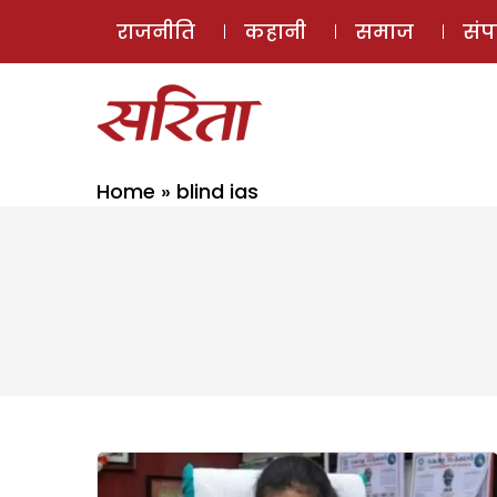
राजनीति
कहानी
समाज
सं
Home
»
blind ias