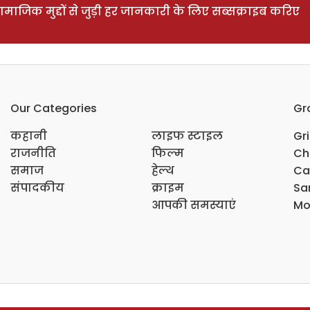
ाजिक मुद्दों से जुड़ी हर जानकारी के लिए सब्सक्राइब करिए
Our Categories
Gr
कहानी
लाइफ स्टाइल
Gr
राजनीति
फिल्म
Ch
समाज
हेल्थ
Ca
संपादकीय
क्राइम
Sar
आपकी समस्याएं
Mo