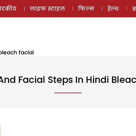
ई-मैगज़ीन
ऑडियो 
पादकीय
लाइफ स्टाइल
फिल्म
हेल्थ
क
bleach facial
And Facial Steps In Hindi Bleac