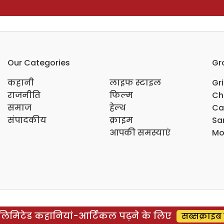
Our Categories
Gr
कहानी
लाइफ स्टाइल
Gr
राजनीति
फिल्म
Ch
समाज
हेल्थ
Ca
संपादकीय
क्राइम
Sar
आपकी समस्याएं
Mo
िमिटेड कहानियां-आर्टिकल पढ़ने के लिए
सब्सक्राइब 