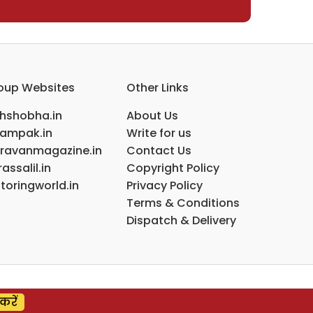
oup Websites
Other Links
ihshobha.in
About Us
ampak.in
Write for us
ravanmagazine.in
Contact Us
assalil.in
Copyright Policy
toringworld.in
Privacy Policy
Terms & Conditions
Dispatch & Delivery
करें