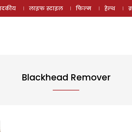
ई-मैगज़ीन
ऑडियो 
पादकीय
लाइफ स्टाइल
फिल्म
हेल्थ
क
Blackhead Remover