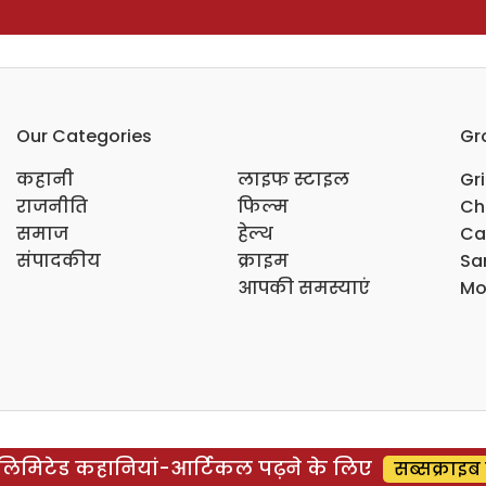
Our Categories
Gr
कहानी
लाइफ स्टाइल
Gr
राजनीति
फिल्म
Ch
समाज
हेल्थ
Ca
संपादकीय
क्राइम
Sar
आपकी समस्याएं
Mo
िमिटेड कहानियां-आर्टिकल पढ़ने के लिए
सब्सक्राइब 