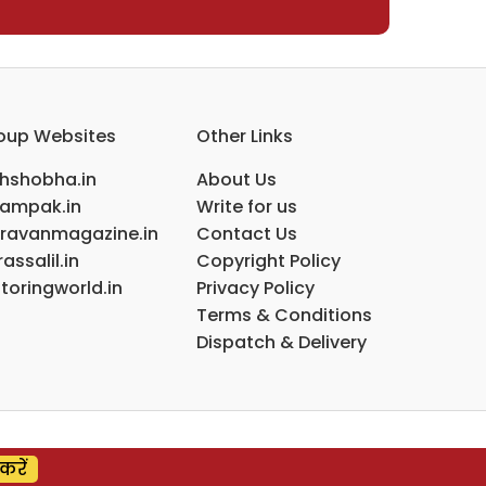
oup Websites
Other Links
ihshobha.in
About Us
ampak.in
Write for us
ravanmagazine.in
Contact Us
assalil.in
Copyright Policy
toringworld.in
Privacy Policy
Terms & Conditions
Dispatch & Delivery
करें