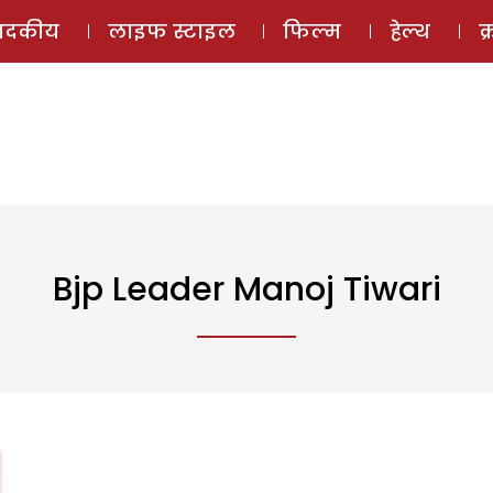
ई-मैगज़ीन
ऑडियो 
पादकीय
लाइफ स्टाइल
फिल्म
हेल्थ
क
Bjp Leader Manoj Tiwari