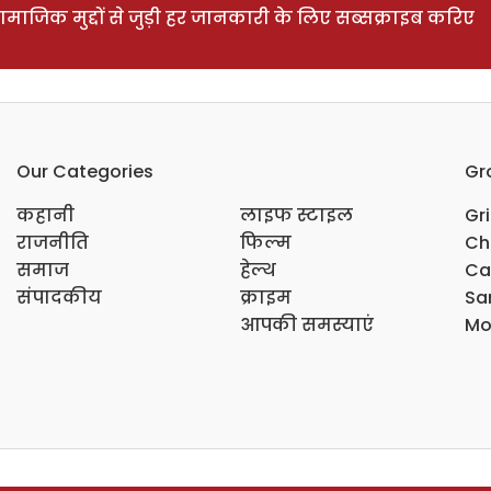
ाजिक मुद्दों से जुड़ी हर जानकारी के लिए सब्सक्राइब करिए
Our Categories
Gr
कहानी
लाइफ स्टाइल
Gr
राजनीति
फिल्म
Ch
समाज
हेल्थ
Ca
संपादकीय
क्राइम
Sar
आपकी समस्याएं
Mo