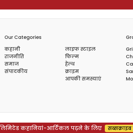
Our Categories
Gr
कहानी
लाइफ स्टाइल
Gr
राजनीति
फिल्म
Ch
समाज
हेल्थ
Ca
संपादकीय
क्राइम
Sar
आपकी समस्याएं
Mo
िमिटेड कहानियां-आर्टिकल पढ़ने के लिए
सब्सक्राइब 