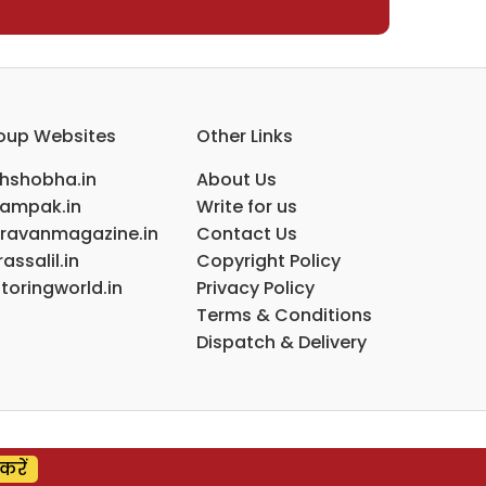
oup Websites
Other Links
ihshobha.in
About Us
ampak.in
Write for us
ravanmagazine.in
Contact Us
assalil.in
Copyright Policy
toringworld.in
Privacy Policy
Terms & Conditions
Dispatch & Delivery
करें