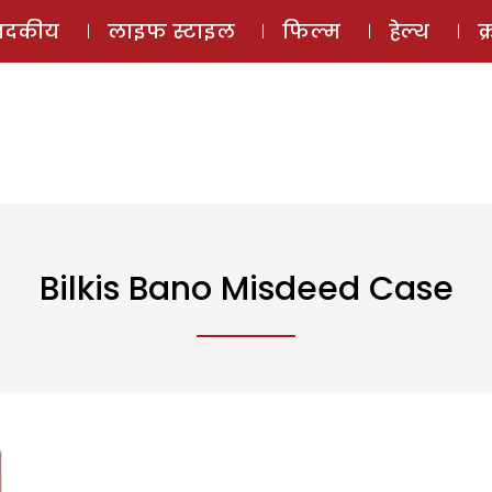
ई-मैगज़ीन
ऑडियो 
पादकीय
लाइफ स्टाइल
फिल्म
हेल्थ
क
Bilkis Bano Misdeed Case