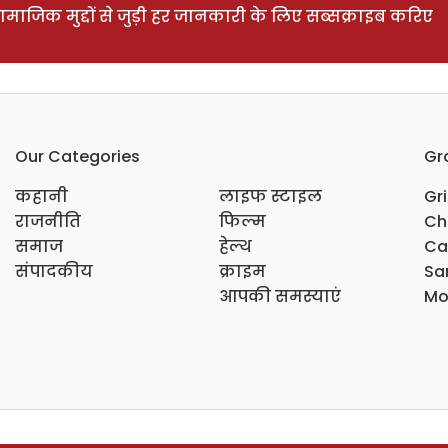
ाजिक मुद्दों से जुड़ी हर जानकारी के लिए सब्सक्राइब करिए
Our Categories
Gr
कहानी
लाइफ स्टाइल
Gr
राजनीति
फिल्म
Ch
समाज
हेल्थ
Ca
संपादकीय
क्राइम
Sar
आपकी समस्याएं
Mo