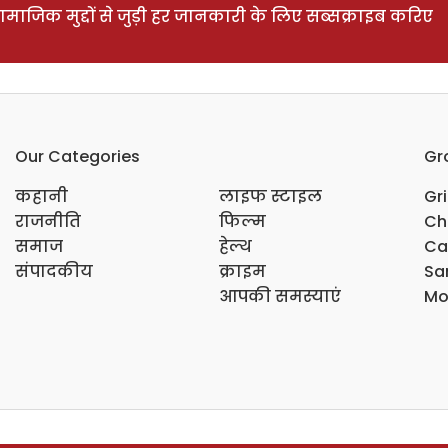
ाजिक मुद्दों से जुड़ी हर जानकारी के लिए सब्सक्राइब करिए
Our Categories
Gr
कहानी
लाइफ स्टाइल
Gr
राजनीति
फिल्म
Ch
समाज
हेल्थ
Ca
संपादकीय
क्राइम
Sar
आपकी समस्याएं
Mo