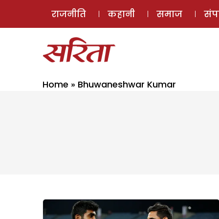
राजनीति
कहानी
समाज
सं
Home
»
Bhuwaneshwar Kumar