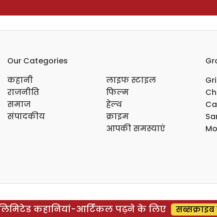
Our Categories
Gr
कहानी
लाइफ स्टाइल
Gr
राजनीति
फिल्म
Ch
समाज
हेल्थ
Ca
संपादकीय
क्राइम
Sar
आपकी समस्याएं
Mo
िमिटेड कहानियां-आर्टिकल पढ़ने के लिए
सब्सक्राइब 