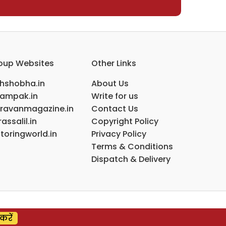
oup Websites
Other Links
ihshobha.in
About Us
ampak.in
Write for us
ravanmagazine.in
Contact Us
assalil.in
Copyright Policy
toringworld.in
Privacy Policy
Terms & Conditions
Dispatch & Delivery
करें