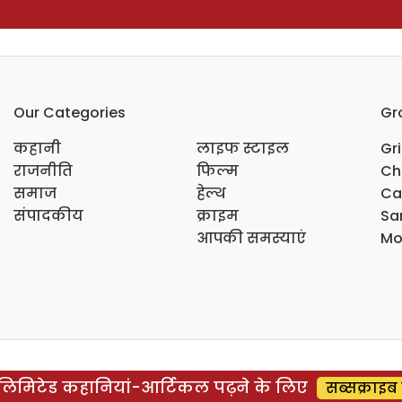
Our Categories
Gr
कहानी
लाइफ स्टाइल
Gr
राजनीति
फिल्म
Ch
समाज
हेल्थ
Ca
संपादकीय
क्राइम
Sar
आपकी समस्याएं
Mo
िमिटेड कहानियां-आर्टिकल पढ़ने के लिए
सब्सक्राइब 