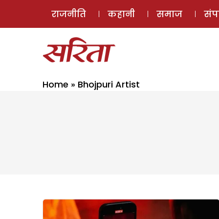
राजनीति
कहानी
समाज
सं
Home
»
Bhojpuri Artist