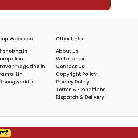
oup Websites
Other Links
ihshobha.in
About Us
ampak.in
Write for us
ravanmagazine.in
Contact Us
assalil.in
Copyright Policy
toringworld.in
Privacy Policy
Terms & Conditions
Dispatch & Delivery
करें