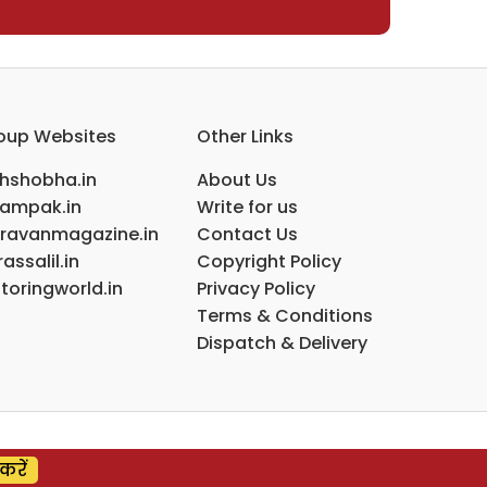
oup Websites
Other Links
ihshobha.in
About Us
ampak.in
Write for us
ravanmagazine.in
Contact Us
assalil.in
Copyright Policy
toringworld.in
Privacy Policy
Terms & Conditions
Dispatch & Delivery
करें