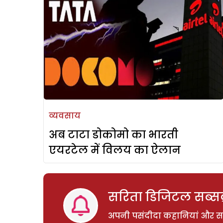
व्यवसाय
अब टाटा डोकोमो का भारती
एयरटेल में विलय का ऐलान
सरिता डिजिटल सब्सक्
अपनी पसंदीदा कहानियां और साम