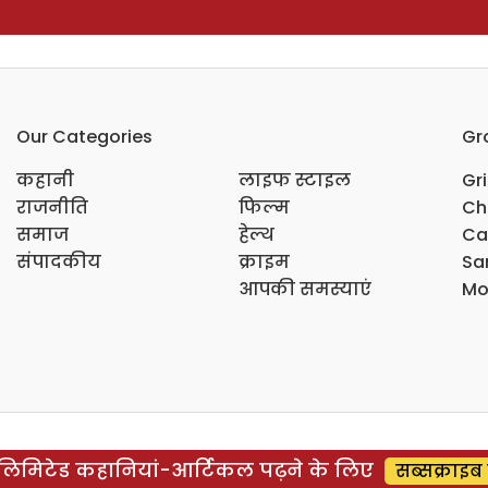
Our Categories
Gr
कहानी
लाइफ स्टाइल
Gr
राजनीति
फिल्म
Ch
समाज
हेल्थ
Ca
संपादकीय
क्राइम
Sar
आपकी समस्याएं
Mo
िमिटेड कहानियां-आर्टिकल पढ़ने के लिए
सब्सक्राइब 