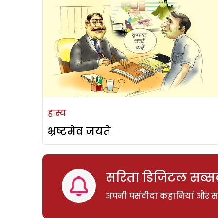
हास्य
भ्रष्टमेव जयते
सरिता डिजिटल सब्सक्
अपनी पसंदीदा कहानियां और साम