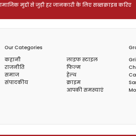
ाजिक मुद्दों से जुड़ी हर जानकारी के लिए सब्सक्राइब करिए
Our Categories
Gr
कहानी
लाइफ स्टाइल
Gr
राजनीति
फिल्म
Ch
समाज
हेल्थ
Ca
संपादकीय
क्राइम
Sar
आपकी समस्याएं
Mo