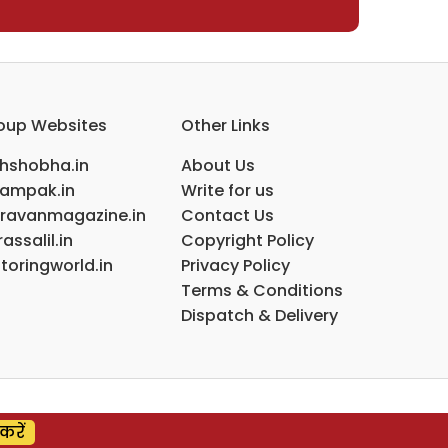
oup Websites
Other Links
ihshobha.in
About Us
ampak.in
Write for us
ravanmagazine.in
Contact Us
assalil.in
Copyright Policy
toringworld.in
Privacy Policy
Terms & Conditions
Dispatch & Delivery
करें