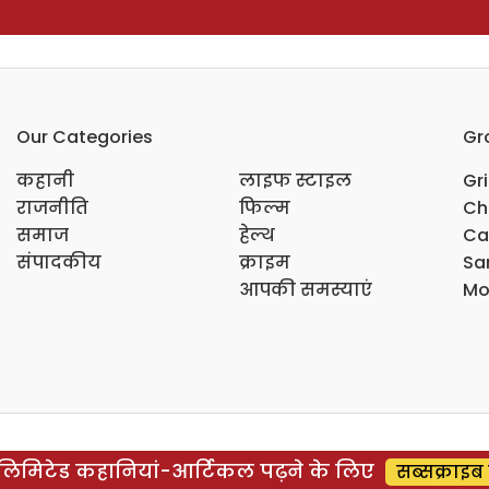
Our Categories
Gr
कहानी
लाइफ स्टाइल
Gr
राजनीति
फिल्म
Ch
समाज
हेल्थ
Ca
संपादकीय
क्राइम
Sar
आपकी समस्याएं
Mo
िमिटेड कहानियां-आर्टिकल पढ़ने के लिए
सब्सक्राइब 