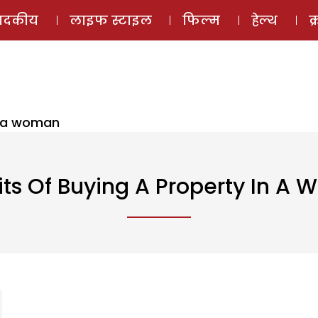
ई-मैगज़ीन
ऑडियो 
पादकीय
लाइफ स्टाइल
फिल्म
हेल्थ
क
in a woman
its Of Buying A Property In A