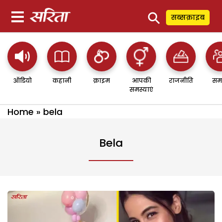
⚲
सब्सक्राइब
ऑडियो
कहानी
क्राइम
आपकी
राजनीति
सम
समस्याएं
Home
»
bela
Bela