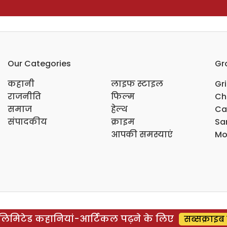
Our Categories
Gr
कहानी
लाइफ स्टाइल
Gr
राजनीति
फिल्म
Ch
समाज
हेल्थ
Ca
संपादकीय
क्राइम
Sar
आपकी समस्याएं
Mo
िमिटेड कहानियां-आर्टिकल पढ़ने के लिए
सब्सक्राइब 