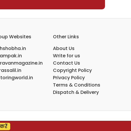
oup Websites
Other Links
ihshobha.in
About Us
ampak.in
Write for us
ravanmagazine.in
Contact Us
assalil.in
Copyright Policy
toringworld.in
Privacy Policy
Terms & Conditions
Dispatch & Delivery
करें