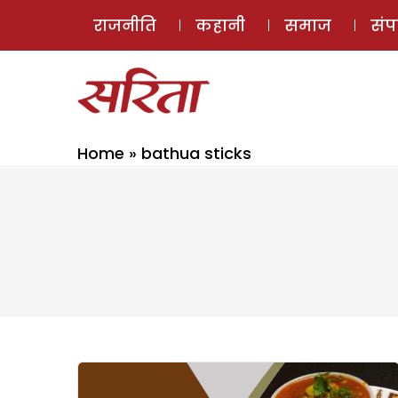
राजनीति
कहानी
समाज
सं
Home
»
bathua sticks