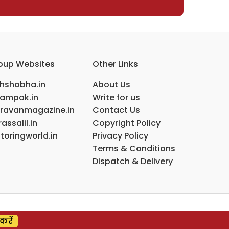
oup Websites
Other Links
ihshobha.in
About Us
ampak.in
Write for us
ravanmagazine.in
Contact Us
assalil.in
Copyright Policy
toringworld.in
Privacy Policy
Terms & Conditions
Dispatch & Delivery
करें