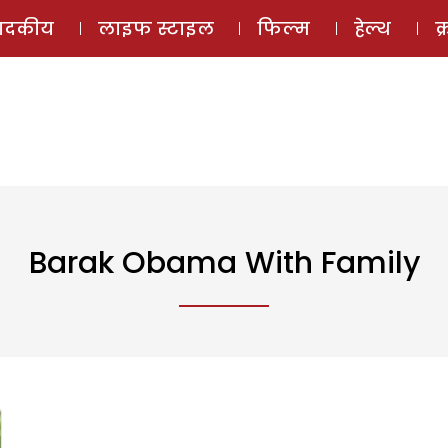
ई-मैगज़ीन
ऑडियो 
पादकीय
लाइफ स्टाइल
फिल्म
हेल्थ
क
Barak Obama With Family