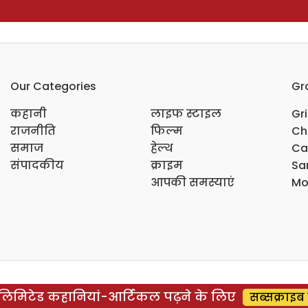
Our Categories
Gr
कहानी
लाइफ स्टाइल
Gr
राजनीति
फिल्म
Ch
समाज
हेल्थ
Ca
संपादकीय
क्राइम
Sar
आपकी समस्याएं
Mo
िमिटेड कहानियां-आर्टिकल पढ़ने के लिए
सब्सक्राइब 