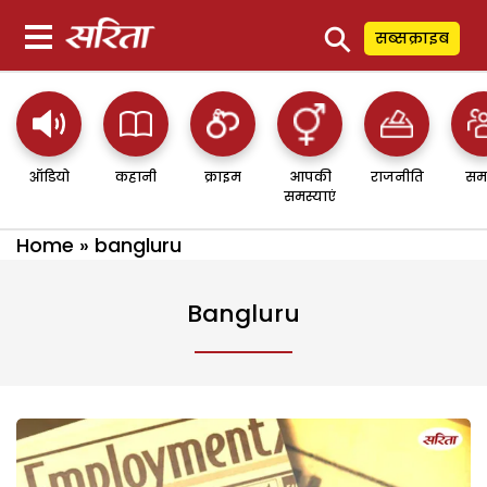
⚲
सब्सक्राइब
ऑडियो
कहानी
क्राइम
आपकी
राजनीति
सम
समस्याएं
Home
»
bangluru
Bangluru