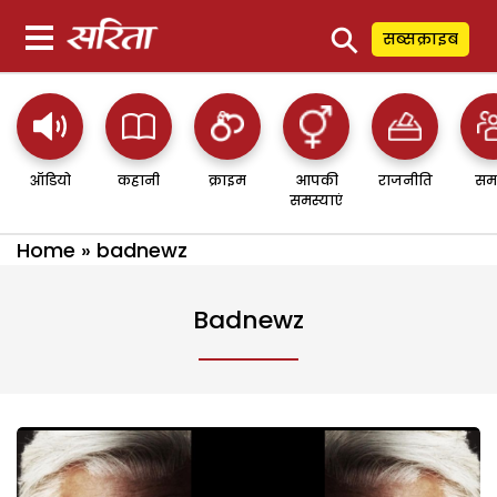
⚲
सब्सक्राइब
ऑडियो
कहानी
क्राइम
आपकी
राजनीति
सम
समस्याएं
Home
»
badnewz
Badnewz