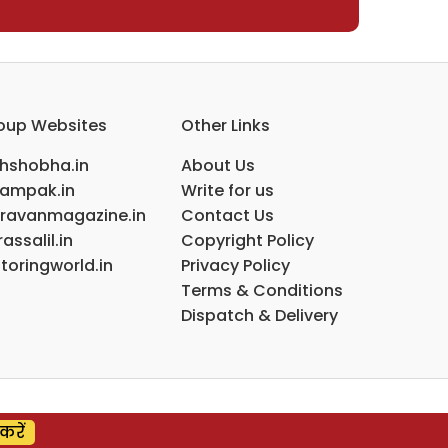
oup Websites
Other Links
ihshobha.in
About Us
ampak.in
Write for us
ravanmagazine.in
Contact Us
assalil.in
Copyright Policy
toringworld.in
Privacy Policy
Terms & Conditions
Dispatch & Delivery
करें