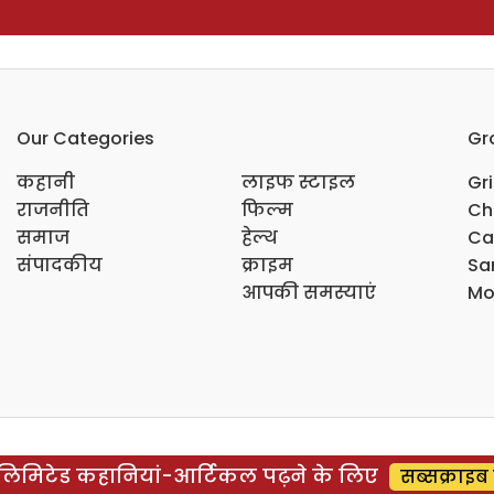
Our Categories
Gr
कहानी
लाइफ स्टाइल
Gr
राजनीति
फिल्म
Ch
समाज
हेल्थ
Ca
संपादकीय
क्राइम
Sar
आपकी समस्याएं
Mo
िमिटेड कहानियां-आर्टिकल पढ़ने के लिए
सब्सक्राइब 