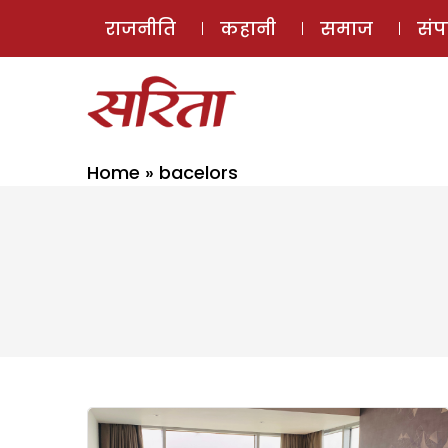
राजनीति
कहानी
समाज
सं
Home
»
bacelors