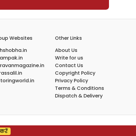
oup Websites
Other Links
ihshobha.in
About Us
ampak.in
Write for us
ravanmagazine.in
Contact Us
assalil.in
Copyright Policy
toringworld.in
Privacy Policy
Terms & Conditions
Dispatch & Delivery
करें