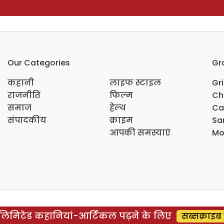
Our Categories
Gr
कहानी
लाइफ स्टाइल
Gr
राजनीति
फिल्म
Ch
समाज
हेल्थ
Ca
संपादकीय
क्राइम
Sar
आपकी समस्याएं
Mo
िमिटेड कहानियां-आर्टिकल पढ़ने के लिए
सब्सक्राइब 