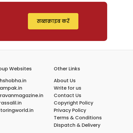
सब्सक्राइब करें
oup Websites
Other Links
ihshobha.in
About Us
ampak.in
Write for us
ravanmagazine.in
Contact Us
assalil.in
Copyright Policy
toringworld.in
Privacy Policy
Terms & Conditions
Dispatch & Delivery