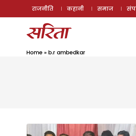
राजनीति
कहानी
समाज
सं
Home
»
b.r ambedkar