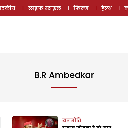
ई-मैगज़ीन
ऑडियो 
पादकीय
लाइफ स्टाइल
फिल्म
हेल्थ
क
B.r Ambedkar
राजनीति