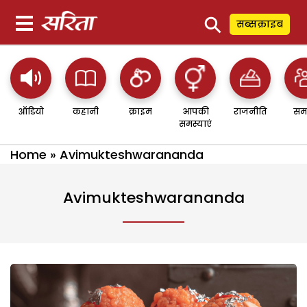
⚲
सब्सक्राइब
ऑडियो
कहानी
क्राइम
आपकी
राजनीति
सम
समस्याएं
Home
»
Avimukteshwarananda
Avimukteshwarananda