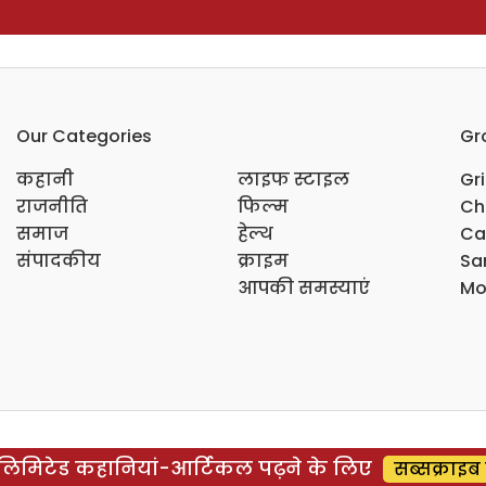
Our Categories
Gr
कहानी
लाइफ स्टाइल
Gr
राजनीति
फिल्म
Ch
समाज
हेल्थ
Ca
संपादकीय
क्राइम
Sar
आपकी समस्याएं
Mo
िमिटेड कहानियां-आर्टिकल पढ़ने के लिए
सब्सक्राइब 