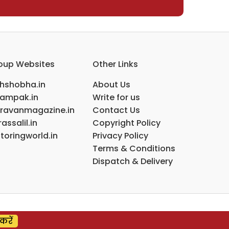
oup Websites
Other Links
ihshobha.in
About Us
ampak.in
Write for us
ravanmagazine.in
Contact Us
assalil.in
Copyright Policy
toringworld.in
Privacy Policy
Terms & Conditions
Dispatch & Delivery
करें