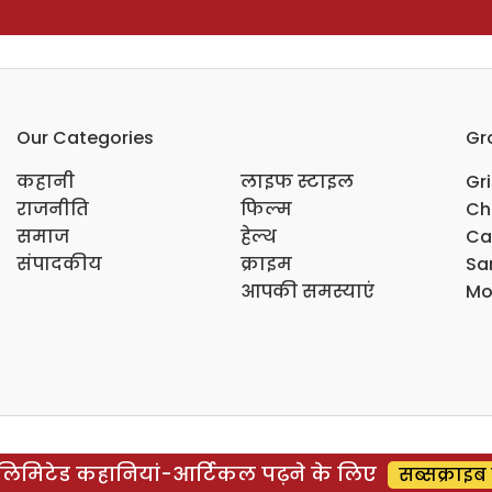
Our Categories
Gr
कहानी
लाइफ स्टाइल
Gr
राजनीति
फिल्म
Ch
समाज
हेल्थ
Ca
संपादकीय
क्राइम
Sar
आपकी समस्याएं
Mo
िमिटेड कहानियां-आर्टिकल पढ़ने के लिए
सब्सक्राइब 