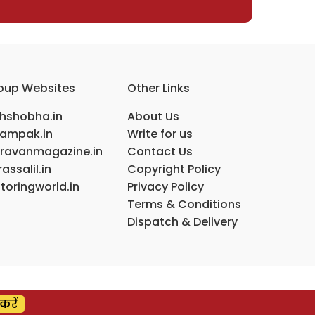
oup Websites
Other Links
ihshobha.in
About Us
ampak.in
Write for us
ravanmagazine.in
Contact Us
assalil.in
Copyright Policy
toringworld.in
Privacy Policy
Terms & Conditions
Dispatch & Delivery
करें