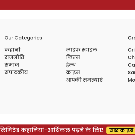
Our Categories
Gr
कहानी
लाइफ स्टाइल
Gr
राजनीति
फिल्म
Ch
समाज
हेल्थ
Ca
संपादकीय
क्राइम
Sar
आपकी समस्याएं
Mo
िमिटेड कहानियां-आर्टिकल पढ़ने के लिए
सब्सक्राइब 