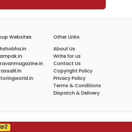
oup Websites
Other Links
ihshobha.in
About Us
ampak.in
Write for us
ravanmagazine.in
Contact Us
assalil.in
Copyright Policy
toringworld.in
Privacy Policy
Terms & Conditions
Dispatch & Delivery
करें