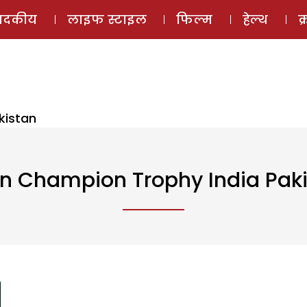
ई-मैगज़ीन
ऑडियो 
पादकीय
लाइफ स्टाइल
फिल्म
हेल्थ
क
kistan
n Champion Trophy India Pak