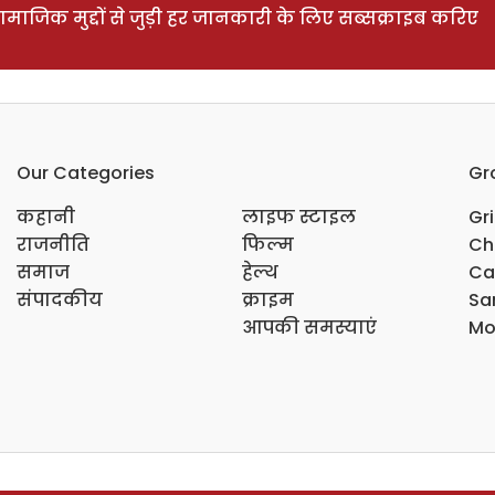
ाजिक मुद्दों से जुड़ी हर जानकारी के लिए सब्सक्राइब करिए
Our Categories
Gr
कहानी
लाइफ स्टाइल
Gr
राजनीति
फिल्म
Ch
समाज
हेल्थ
Ca
संपादकीय
क्राइम
Sar
आपकी समस्याएं
Mo