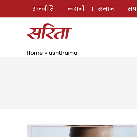
राजनीति
कहानी
समाज
सं
Home
»
ashthama