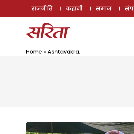
राजनीति
कहानी
समाज
सं
Home
»
Ashtavakra.