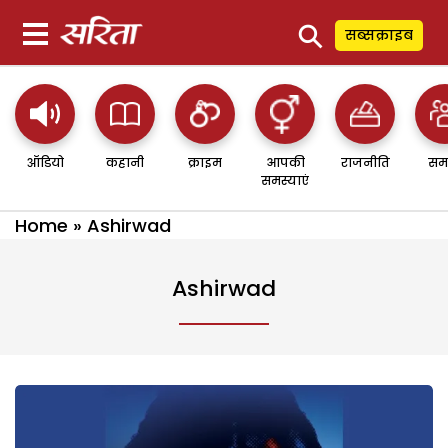
⚲
सब्सक्राइब
ऑडियो
कहानी
क्राइम
आपकी
राजनीति
सम
समस्याएं
Home
»
Ashirwad
Ashirwad