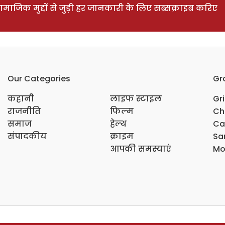
ाजिक मुद्दों से जुड़ी हर जानकारी के लिए सब्सक्राइब करिए
Our Categories
Gr
कहानी
लाइफ स्टाइल
Gr
राजनीति
फिल्म
Ch
समाज
हेल्थ
Ca
संपादकीय
क्राइम
Sar
आपकी समस्याएं
Mo