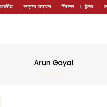
ई-मैगज़ीन
ऑडियो 
पादकीय
लाइफ स्टाइल
फिल्म
हेल्थ
क
Arun Goyal