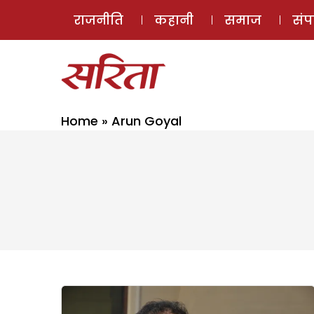
राजनीति
कहानी
समाज
सं
Home
»
Arun Goyal