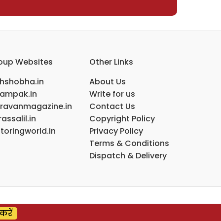
oup Websites
Other Links
ihshobha.in
About Us
ampak.in
Write for us
ravanmagazine.in
Contact Us
assalil.in
Copyright Policy
toringworld.in
Privacy Policy
Terms & Conditions
Dispatch & Delivery
करें