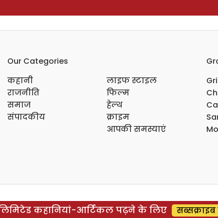
Our Categories
Gr
कहानी
लाइफ स्टाइल
Gr
राजनीति
फिल्म
Ch
समाज
हेल्थ
Ca
संपादकीय
क्राइम
Sar
आपकी समस्याएं
Mo
िमिटेड कहानियां-आर्टिकल पढ़ने के लिए
सब्सक्राइब 