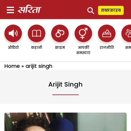
⚲
सब्सक्राइब
ऑडियो
कहानी
क्राइम
आपकी
राजनीति
सम
समस्याएं
Home
»
arijit singh
Arijit Singh