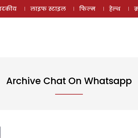
ई-मैगज़ीन
ऑडियो 
पादकीय
लाइफ स्टाइल
फिल्म
हेल्थ
क
Archive Chat On Whatsapp