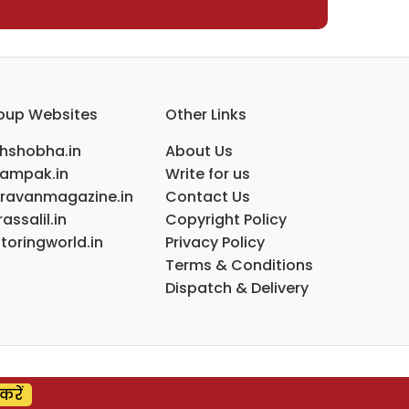
oup Websites
Other Links
ihshobha.in
About Us
ampak.in
Write for us
ravanmagazine.in
Contact Us
assalil.in
Copyright Policy
toringworld.in
Privacy Policy
Terms & Conditions
Dispatch & Delivery
करें