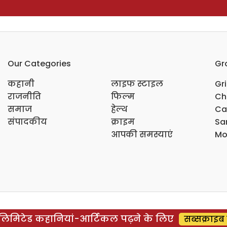
Our Categories
Gr
कहानी
लाइफ स्टाइल
Gr
राजनीति
फिल्म
Ch
समाज
हेल्थ
Ca
संपादकीय
क्राइम
Sar
आपकी समस्याएं
Mo
िमिटेड कहानियां-आर्टिकल पढ़ने के लिए
सब्सक्राइब 