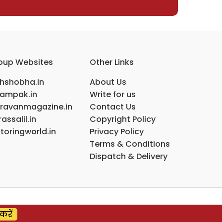
oup Websites
Other Links
ihshobha.in
About Us
ampak.in
Write for us
ravanmagazine.in
Contact Us
assalil.in
Copyright Policy
toringworld.in
Privacy Policy
Terms & Conditions
Dispatch & Delivery
करें