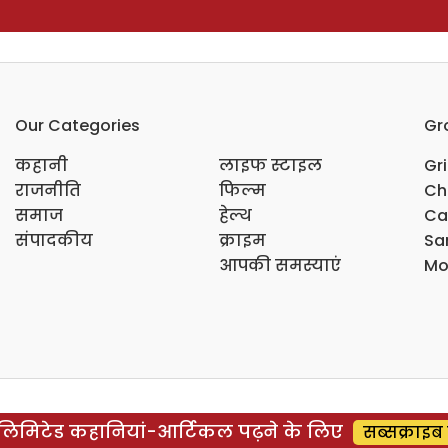
Our Categories
Gr
कहानी
लाइफ स्टाइल
Gr
राजनीति
फिल्म
Ch
समाज
हेल्थ
Ca
संपादकीय
क्राइम
Sar
आपकी समस्याएं
Mo
िमिटेड कहानियां-आर्टिकल पढ़ने के लिए
सब्सक्राइब 