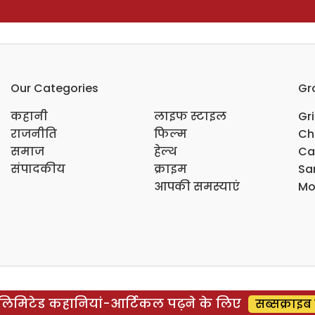
Our Categories
Gr
कहानी
लाइफ स्टाइल
Gr
राजनीति
फिल्म
Ch
समाज
हेल्थ
Ca
संपादकीय
क्राइम
Sar
आपकी समस्याएं
Mo
िमिटेड कहानियां-आर्टिकल पढ़ने के लिए
सब्सक्राइब 