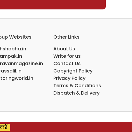
oup Websites
Other Links
ihshobha.in
About Us
ampak.in
Write for us
ravanmagazine.in
Contact Us
assalil.in
Copyright Policy
toringworld.in
Privacy Policy
Terms & Conditions
Dispatch & Delivery
करें