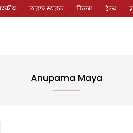
ई-मैगज़ीन
ऑडियो 
पादकीय
लाइफ स्टाइल
फिल्म
हेल्थ
क
Anupama Maya