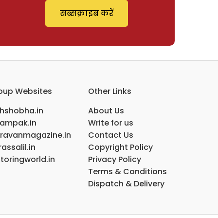
सब्सक्राइब करें
oup Websites
Other Links
ihshobha.in
About Us
ampak.in
Write for us
ravanmagazine.in
Contact Us
assalil.in
Copyright Policy
toringworld.in
Privacy Policy
Terms & Conditions
Dispatch & Delivery