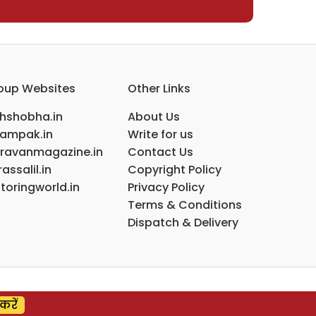
oup Websites
Other Links
ihshobha.in
About Us
ampak.in
Write for us
ravanmagazine.in
Contact Us
assalil.in
Copyright Policy
toringworld.in
Privacy Policy
Terms & Conditions
Dispatch & Delivery
करें