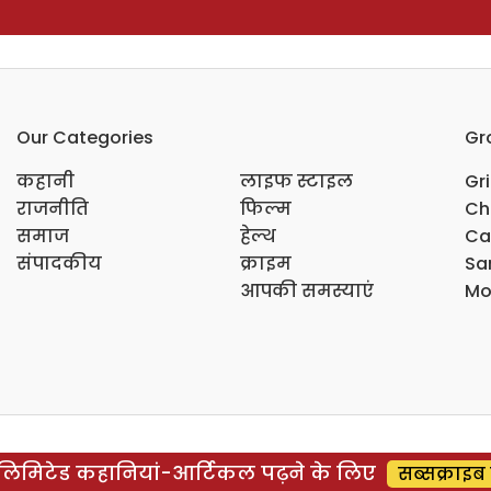
Our Categories
Gr
कहानी
लाइफ स्टाइल
Gr
राजनीति
फिल्म
Ch
समाज
हेल्थ
Ca
संपादकीय
क्राइम
Sar
आपकी समस्याएं
Mo
िमिटेड कहानियां-आर्टिकल पढ़ने के लिए
सब्सक्राइब 