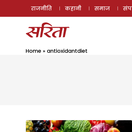
राजनीति
कहानी
समाज
सं
Home
»
antioxidantdiet