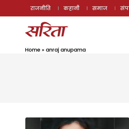
राजनीति
कहानी
समाज
सं
Home
»
anraj anupama