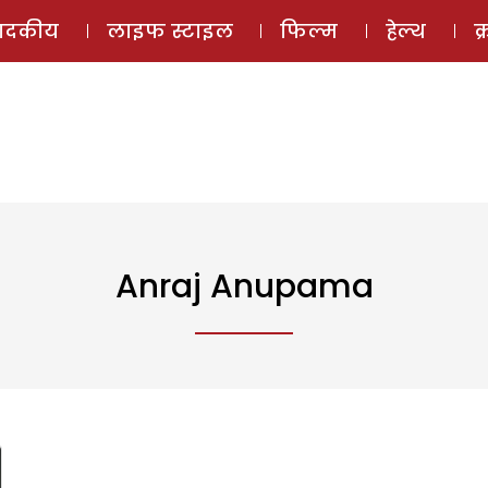
ई-मैगज़ीन
ऑडियो 
पादकीय
लाइफ स्टाइल
फिल्म
हेल्थ
क
Anraj Anupama