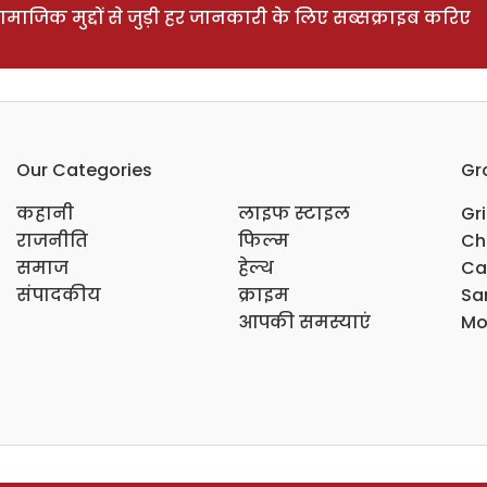
ाजिक मुद्दों से जुड़ी हर जानकारी के लिए सब्सक्राइब करिए
Our Categories
Gr
कहानी
लाइफ स्टाइल
Gr
राजनीति
फिल्म
Ch
समाज
हेल्थ
Ca
संपादकीय
क्राइम
Sar
आपकी समस्याएं
Mo