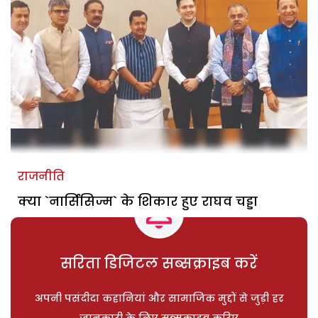
राजनीति
क्या `नार्सिसिज्म` के शिकार हुए राघव चड्डा
सरिता डिजिटल सब्सक्राइब करें
अपनी पसंदीदा कहानियां और सामाजिक मुद्दों से जुड़ी हर
जानकारी के लिए सब्सक्राइब करिए