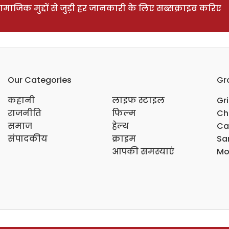
ाजिक मुद्दों से जुड़ी हर जानकारी के लिए सब्सक्राइब करिए
Our Categories
Gr
कहानी
लाइफ स्टाइल
Gr
राजनीति
फिल्म
Ch
समाज
हेल्थ
Ca
संपादकीय
क्राइम
Sar
आपकी समस्याएं
Mo