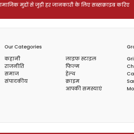
ाजिक मुद्दों से जुड़ी हर जानकारी के लिए सब्सक्राइब करिए
Our Categories
Gr
कहानी
लाइफ स्टाइल
Gr
राजनीति
फिल्म
Ch
समाज
हेल्थ
Ca
संपादकीय
क्राइम
Sar
आपकी समस्याएं
Mo