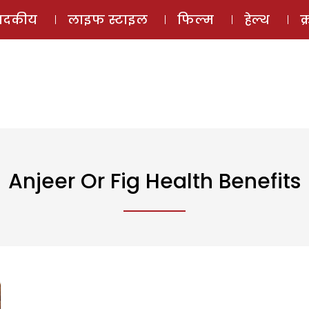
ई-मैगज़ीन
ऑडियो 
पादकीय
लाइफ स्टाइल
फिल्म
हेल्थ
क
Anjeer Or Fig Health Benefits