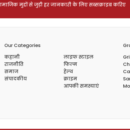
ाजिक मुद्दों से जुड़ी हर जानकारी के लिए सब्सक्राइब करिए
Our Categories
Gr
कहानी
लाइफ स्टाइल
Gr
राजनीति
फिल्म
Ch
समाज
हेल्थ
Ca
संपादकीय
क्राइम
Sar
आपकी समस्याएं
Mo