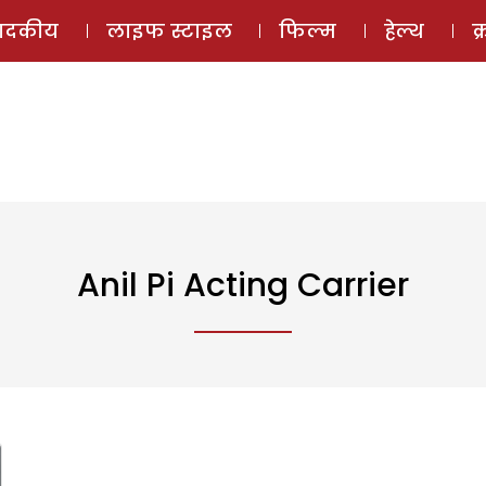
ई-मैगज़ीन
ऑडियो 
पादकीय
लाइफ स्टाइल
फिल्म
हेल्थ
क
Anil Pi Acting Carrier