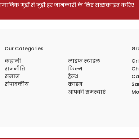
ाजिक मुद्दों से जुड़ी हर जानकारी के लिए सब्सक्राइब करिए
Our Categories
Gr
कहानी
लाइफ स्टाइल
Gr
राजनीति
फिल्म
Ch
समाज
हेल्थ
Ca
संपादकीय
क्राइम
Sar
आपकी समस्याएं
Mo