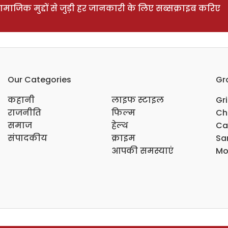
ाजिक मुद्दों से जुड़ी हर जानकारी के लिए सब्सक्राइब करिए
Our Categories
Gr
कहानी
लाइफ स्टाइल
Gr
राजनीति
फिल्म
Ch
समाज
हेल्थ
Ca
संपादकीय
क्राइम
Sar
आपकी समस्याएं
Mo