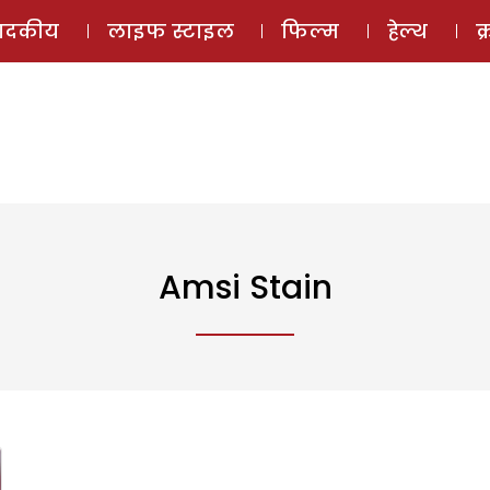
ई-मैगज़ीन
ऑडियो 
पादकीय
लाइफ स्टाइल
फिल्म
हेल्थ
क
Amsi Stain