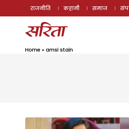
राजनीति
कहानी
समाज
सं
Home
»
amsi stain