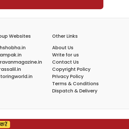
oup Websites
Other Links
ihshobha.in
About Us
ampak.in
Write for us
ravanmagazine.in
Contact Us
assalil.in
Copyright Policy
toringworld.in
Privacy Policy
Terms & Conditions
Dispatch & Delivery
करें