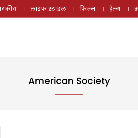
ई-मैगज़ीन
ऑडियो 
पादकीय
लाइफ स्टाइल
फिल्म
हेल्थ
क
American Society