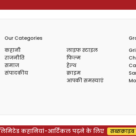
Our Categories
Gr
कहानी
लाइफ स्टाइल
Gr
राजनीति
फिल्म
Ch
समाज
हेल्थ
Ca
संपादकीय
क्राइम
Sar
आपकी समस्याएं
Mo
िमिटेड कहानियां-आर्टिकल पढ़ने के लिए
सब्सक्राइब 