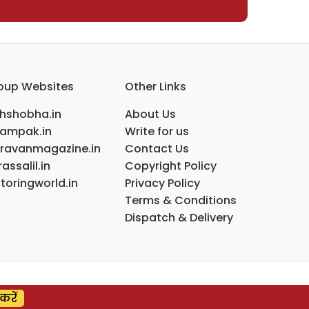
oup Websites
Other Links
ihshobha.in
About Us
ampak.in
Write for us
ravanmagazine.in
Contact Us
assalil.in
Copyright Policy
toringworld.in
Privacy Policy
Terms & Conditions
Dispatch & Delivery
करें