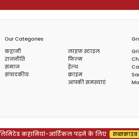
Our Categories
Gr
कहानी
लाइफ स्टाइल
Gr
राजनीति
फिल्म
Ch
समाज
हेल्थ
Ca
संपादकीय
क्राइम
Sar
आपकी समस्याएं
Mo
िमिटेड कहानियां-आर्टिकल पढ़ने के लिए
सब्सक्राइब 