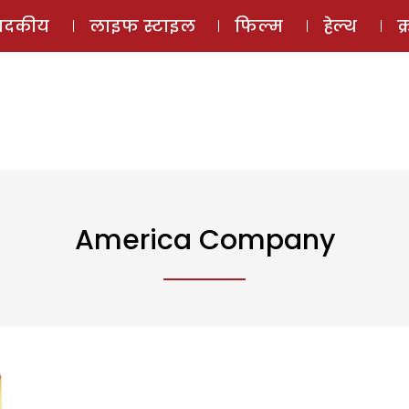
ई-मैगज़ीन
ऑडियो 
पादकीय
लाइफ स्टाइल
फिल्म
हेल्थ
क
America Company